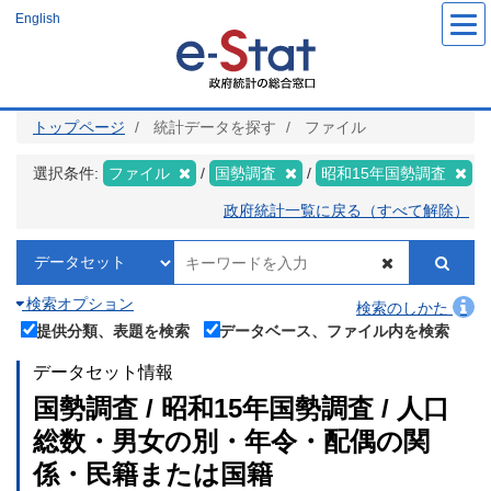
メ
English
イ
ン
コ
ン
テ
ン
ツ
トップページ
統計データを探す
ファイル
に
移
動
選択条件:
ファイル
国勢調査
昭和15年国勢調査
政府統計一覧に戻る（すべて解除）
検索オプション
検索のしかた
提供分類、表題を検索
データベース、ファイル内を検索
データセット情報
国勢調査 / 昭和15年国勢調査 / 人口
総数・男女の別・年令・配偶の関
係・民籍または国籍