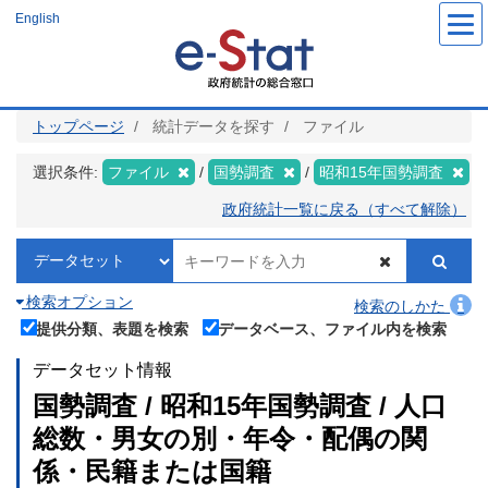
メ
English
イ
ン
コ
ン
テ
ン
ツ
トップページ
統計データを探す
ファイル
に
移
動
選択条件:
ファイル
国勢調査
昭和15年国勢調査
政府統計一覧に戻る（すべて解除）
検索オプション
検索のしかた
提供分類、表題を検索
データベース、ファイル内を検索
データセット情報
国勢調査 / 昭和15年国勢調査 / 人口
総数・男女の別・年令・配偶の関
係・民籍または国籍