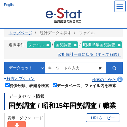
メ
English
イ
ン
コ
ン
テ
ン
ツ
トップページ
統計データを探す
ファイル
に
移
動
選択条件:
ファイル
国勢調査
昭和15年国勢調査
政府統計一覧に戻る（すべて解除）
検索オプション
検索のしかた
提供分類、表題を検索
データベース、ファイル内を検索
データセット情報
国勢調査 / 昭和15年国勢調査 / 職業
表示・ダウンロード
URLをコピー