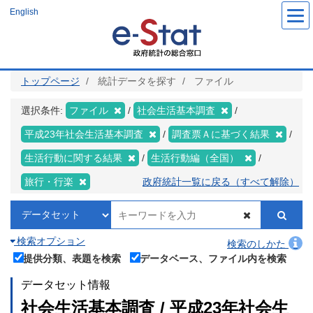
メ
English
イ
ン
コ
ン
テ
ン
ツ
トップページ
統計データを探す
ファイル
に
移
動
選択条件:
ファイル
社会生活基本調査
平成23年社会生活基本調査
調査票Ａに基づく結果
生活行動に関する結果
生活行動編（全国）
旅行・行楽
政府統計一覧に戻る（すべて解除）
検索オプション
検索のしかた
提供分類、表題を検索
データベース、ファイル内を検索
データセット情報
社会生活基本調査 / 平成23年社会生