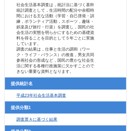
社会生活基本調査は，統計法に基づく基幹
統計調査として，生活時間の配分や余暇時
間における主な活動（学習・自己啓発・訓
練，ボランティア活動，スポーツ，趣味・
娯楽及び旅行・行楽）を調査し，国民の社
会生活の実態を明らかにするための基礎資
料を得ることを目的として５年ごとに実施
しています。
調査の結果は，仕事と生活の調和（ワー
ク・ライフ・バランス）の推進，男女共同
参画社会の形成など，国民の豊かな社会生
活に関する各種行政施策に欠かすことので
きない重要な資料となります。
提供統計名
平成23年社会生活基本調査
提供分類1
調査票Ａに基づく結果