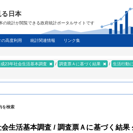
見る日本
は、日本の統計が閲覧できる政府統計ポータルサイトです
タの高度利用
統計関連情報
リンク集
平成23年社会生活基本調査
調査票Ａに基づく結果
生活行動
内を検索
年社会生活基本調査 / 調査票Ａに基づく結