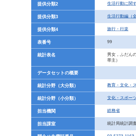
生活行動に関
提供分類2
生活行動編（
提供分類3
旅行・行楽
提供分類4
99
表番号
男女，ふだん
統計表名
帯主）
データセットの概要
教育・文化・
統計分野（大分類）
文化・スポー
統計分野（小分類）
総務省
担当機関
統計局統計調
担当課室