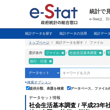
メ
イ
ン
統計で
コ
ン
テ
e-Stat
ン
ツ
に
移
統計データを探す
統計データの活用
統計デー
動
トップページ
統計データを探す
ファイル
選択条件:
ファイル
社会生活基本調査
旅行・行楽
検索オプション
提供分類、表題を検索
データベース、ファイル
データセット情報
社会生活基本調査 / 平成23