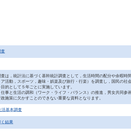
調査
調査は，統計法に基づく基幹統計調査として，生活時間の配分や余暇時
ィア活動，スポーツ，趣味・娯楽及び旅行・行楽）を調査し，国民の社
を目的として５年ごとに実施しています。
，仕事と生活の調和（ワーク・ライフ・バランス）の推進，男女共同参
行政施策に欠かすことのできない重要な資料となります。
生活基本調査
づく結果