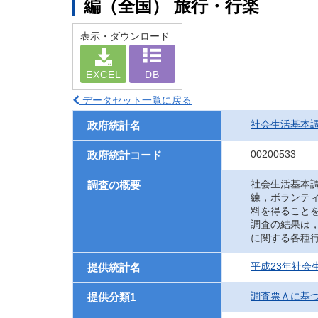
編（全国） 旅行・行楽
表示・ダウンロード
EXCEL
DB
データセット一覧に戻る
社会生活基本
政府統計名
00200533
政府統計コード
社会生活基本
調査の概要
練，ボランテ
料を得ること
調査の結果は
に関する各種
平成23年社会
提供統計名
調査票Ａに基
提供分類1