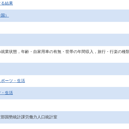
する結果
全国）
の就業状態，年齢・自家用車の有無・世帯の年間収入，旅行・行楽の種
スポーツ・生活
ツ・生活
査部国勢統計課労働力人口統計室