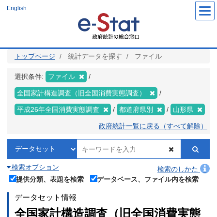
メ
English
イ
ン
コ
ン
テ
ン
ツ
トップページ
統計データを探す
ファイル
に
移
動
選択条件:
ファイル
全国家計構造調査（旧全国消費実態調査）
平成26年全国消費実態調査
都道府県別
山形県
政府統計一覧に戻る（すべて解除）
検索オプション
検索のしかた
提供分類、表題を検索
データベース、ファイル内を検索
データセット情報
全国家計構造調査（旧全国消費実態