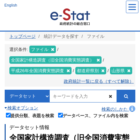
メ
English
イ
ン
コ
ン
テ
ン
ツ
トップページ
統計データを探す
ファイル
に
移
動
選択条件:
ファイル
全国家計構造調査（旧全国消費実態調査）
平成26年全国消費実態調査
都道府県別
山形県
政府統計一覧に戻る（すべて解除）
検索オプション
検索のしかた
提供分類、表題を検索
データベース、ファイル内を検索
データセット情報
全国家計構造調査（旧全国消費実態