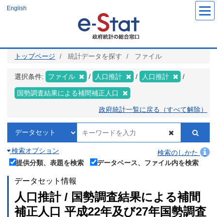
メ
English
イ
ン
コ
ン
テ
ン
ツ
トップページ
統計データを探す
ファイル
に
移
動
選択条件:
ファイル
人口推計
人口推計
国勢調査結果による補間補正人口
政府統計一覧に戻る（すべて解除）
検索オプション
検索のしかた
提供分類、表題を検索
データベース、ファイル内を検索
データセット情報
人口推計 / 国勢調査結果による補間
補正人口 平成22年及び27年国勢調査