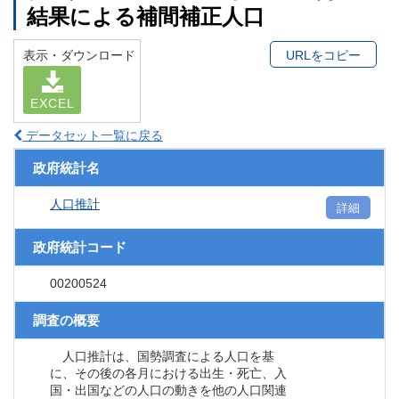
結果による補間補正人口
表示・ダウンロード
URLをコピー
EXCEL
データセット一覧に戻る
政府統計名
人口推計
詳細
政府統計コード
00200524
調査の概要
人口推計は、国勢調査による人口を基
に、その後の各月における出生・死亡、入
国・出国などの人口の動きを他の人口関連