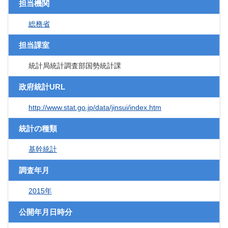
担当機関
総務省
担当課室
統計局統計調査部国勢統計課
政府統計URL
http://www.stat.go.jp/data/jinsui/index.htm
統計の種類
基幹統計
調査年月
2015年
公開年月日時分