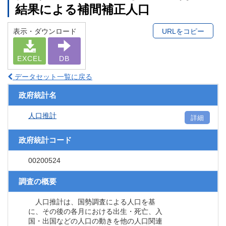
結果による補間補正人口
表示・ダウンロード
URLをコピー
EXCEL
DB
データセット一覧に戻る
政府統計名
人口推計
詳細
政府統計コード
00200524
調査の概要
人口推計は、国勢調査による人口を基
に、その後の各月における出生・死亡、入
国・出国などの人口の動きを他の人口関連