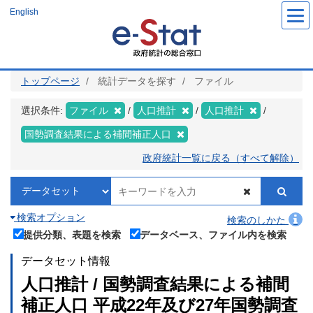
メ
English
イ
ン
コ
ン
テ
ン
ツ
トップページ
統計データを探す
ファイル
に
移
動
選択条件:
ファイル
人口推計
人口推計
国勢調査結果による補間補正人口
政府統計一覧に戻る（すべて解除）
検索オプション
検索のしかた
提供分類、表題を検索
データベース、ファイル内を検索
データセット情報
人口推計 / 国勢調査結果による補間
補正人口 平成22年及び27年国勢調査