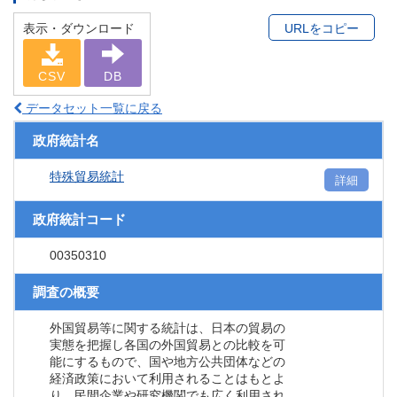
表示・ダウンロード
URLをコピー
CSV
DB
データセット一覧に戻る
政府統計名
特殊貿易統計
詳細
政府統計コード
00350310
調査の概要
外国貿易等に関する統計は、日本の貿易の
実態を把握し各国の外国貿易との比較を可
能にするもので、国や地方公共団体などの
経済政策において利用されることはもとよ
り、民間企業や研究機関でも広く利用され