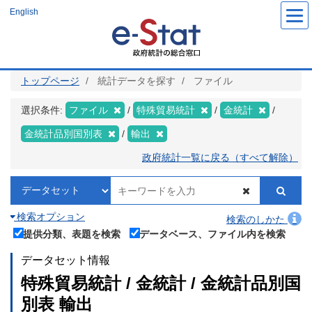
メ
English
イ
ン
コ
ン
テ
ン
ツ
トップページ
統計データを探す
ファイル
に
移
動
選択条件:
ファイル
特殊貿易統計
金統計
金統計品別国別表
輸出
政府統計一覧に戻る（すべて解除）
検索オプション
検索のしかた
提供分類、表題を検索
データベース、ファイル内を検索
データセット情報
特殊貿易統計 / 金統計 / 金統計品別国
別表 輸出