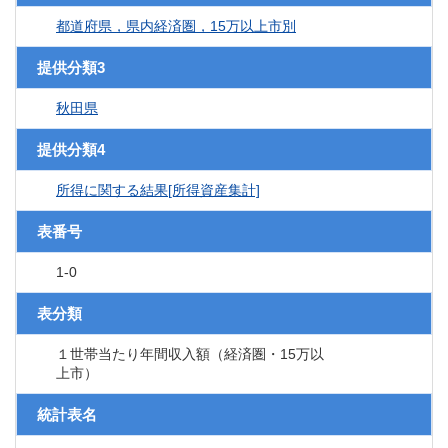
都道府県，県内経済圏，15万以上市別
提供分類3
秋田県
提供分類4
所得に関する結果[所得資産集計]
表番号
1-0
表分類
１世帯当たり年間収入額（経済圏・15万以
上市）
統計表名