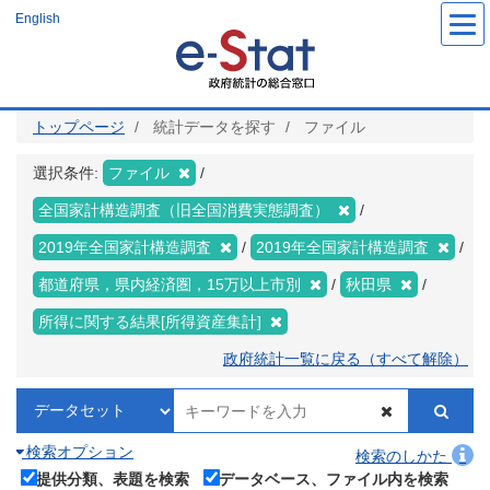
メ
English
イ
ン
コ
ン
テ
ン
ツ
トップページ
統計データを探す
ファイル
に
移
動
選択条件:
ファイル
全国家計構造調査（旧全国消費実態調査）
2019年全国家計構造調査
2019年全国家計構造調査
都道府県，県内経済圏，15万以上市別
秋田県
所得に関する結果[所得資産集計]
政府統計一覧に戻る（すべて解除）
検索オプション
検索のしかた
提供分類、表題を検索
データベース、ファイル内を検索