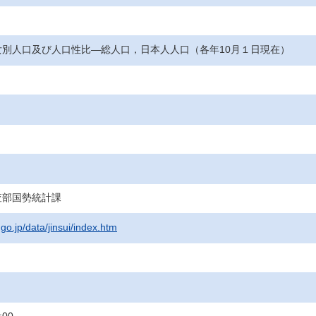
女別人口及び人口性比―総人口，日本人人口（各年10月１日現在）
査部国勢統計課
.go.jp/data/jinsui/index.htm