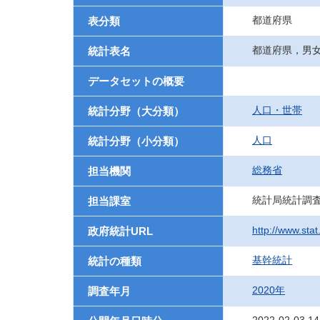
都道府県
表分類
都道府県，男
統計表名
データセットの概要
人口・世帯
統計分野（大分類）
人口
統計分野（小分類）
総務省
担当機関
統計局統計調
担当課室
http://www.stat
政府統計URL
基幹統計
統計の種類
2020年
調査年月