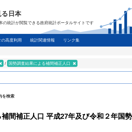
見る日本
は、日本の統計が閲覧できる政府統計ポータルサイトです
タの高度利用
統計関連情報
リンク集
国勢調査結果による補間補正人口
内を検索
よる補間補正人口 平成27年及び令和２年