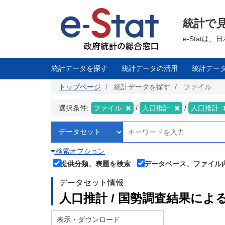
メ
イ
ン
統計で
コ
ン
テ
e-Stat
ン
ツ
に
移
統計データを探す
統計データの活用
統計デー
動
トップページ
統計データを探す
ファイル
選択条件:
ファイル
人口推計
人口推計
検索オプション
提供分類、表題を検索
データベース、ファイル
データセット情報
人口推計 / 国勢調査結果に
表示・ダウンロード