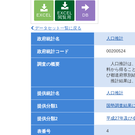
EXCEL
EXCEL
DB
閲覧用
データセット一覧に戻る
人口推計
政府統計名
00200524
政府統計コード
人口推計は、
調査の概要
料から得るこ
び都道府県別
推計結果は、
人口推計
提供統計名
国勢調査結果
提供分類1
平成27年及び
提供分類2
4
表番号