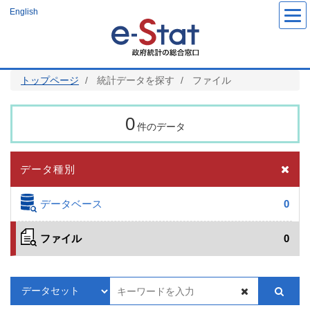
メ
English
イ
ン
コ
ン
テ
ン
ツ
トップページ
統計データを探す
ファイル
に
移
動
0
件のデータ
データ種別
データベース
0
ファイル
0