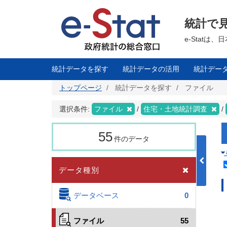
メ
イ
ン
統計で
コ
ン
テ
e-Stat
ン
ツ
に
移
統計データを探す
統計データの活用
統計デー
動
トップページ
統計データを探す
ファイル
選択条件:
ファイル
住宅・土地統計調査
55
件のデータ
データ種別
データベース
0
ファイル
55