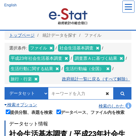
メ
English
イ
ン
コ
ン
テ
ン
ツ
トップページ
統計データを探す
ファイル
に
移
動
選択条件:
ファイル
社会生活基本調査
平成23年社会生活基本調査
調査票Ａに基づく結果
生活行動に関する結果
生活行動編（全国）
旅行・行楽
政府統計一覧に戻る（すべて解除）
検索オプション
検索のしかた
提供分類、表題を検索
データベース、ファイル内を検索
データセット情報
社会生活基本調査 / 平成23年社会生