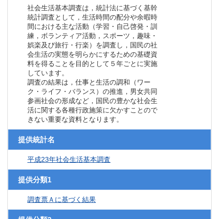
社会生活基本調査は，統計法に基づく基幹
統計調査として，生活時間の配分や余暇時
間における主な活動（学習・自己啓発・訓
練，ボランティア活動，スポーツ，趣味・
娯楽及び旅行・行楽）を調査し，国民の社
会生活の実態を明らかにするための基礎資
料を得ることを目的として５年ごとに実施
しています。
調査の結果は，仕事と生活の調和（ワー
ク・ライフ・バランス）の推進，男女共同
参画社会の形成など，国民の豊かな社会生
活に関する各種行政施策に欠かすことので
きない重要な資料となります。
提供統計名
平成23年社会生活基本調査
提供分類1
調査票Ａに基づく結果