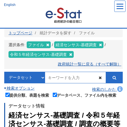
メ
English
イ
ン
コ
ン
テ
ン
ツ
トップページ
統計データを探す
ファイル
に
移
動
選択条件:
ファイル
経済センサス‐基礎調査
令和５年経済センサス‐基礎調査
政府統計一覧に戻る（すべて解除）
検索オプション
検索のしかた
提供分類、表題を検索
データベース、ファイル内を検索
データセット情報
経済センサス‐基礎調査 / 令和５年経
済センサス‐基礎調査 / 調査の概要等