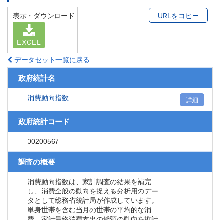
表示・ダウンロード
URLをコピー
EXCEL
データセット一覧に戻る
政府統計名
消費動向指数
詳細
政府統計コード
00200567
調査の概要
消費動向指数は、家計調査の結果を補完
し、消費全般の動向を捉える分析用のデー
タとして総務省統計局が作成しています。
単身世帯を含む当月の世帯の平均的な消
費、家計最終消費支出の総額の動向を推計