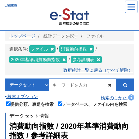
メ
English
イ
ン
コ
ン
テ
ン
ツ
トップページ
統計データを探す
ファイル
に
移
動
選択条件:
ファイル
消費動向指数
2020年基準消費動向指数
参考詳細表
政府統計一覧に戻る（すべて解除）
検索オプション
検索のしかた
提供分類、表題を検索
データベース、ファイル内を検索
データセット情報
消費動向指数 / 2020年基準消費動向
指数 / 参考詳細表