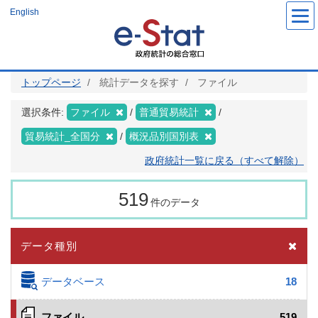
メ
English
イ
ン
コ
ン
テ
ン
ツ
トップページ
統計データを探す
ファイル
に
移
動
選択条件:
ファイル
普通貿易統計
貿易統計_全国分
概況品別国別表
政府統計一覧に戻る（すべて解除）
519
件のデータ
データ種別
データベース
18
ファイル
519