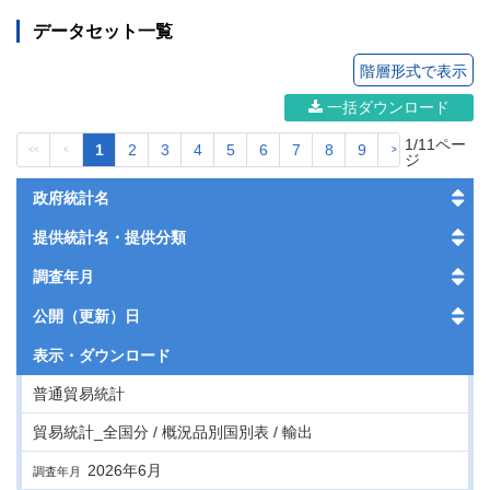
データセット一覧
階層形式で表示
一括ダウンロード
1/11ペー
1
2
3
4
5
6
7
8
9
<<
<
>
>>
ジ
政府統計名
提供統計名・提供分類
調査年月
公開（更新）日
表示・
ダウンロード
普通貿易統計
貿易統計_全国分 / 概況品別国別表 / 輸出
2026年6月
調査年月