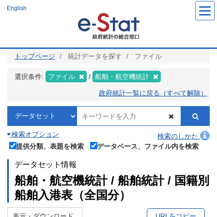
メ
English
イ
ン
コ
ン
テ
ン
ツ
トップページ
統計データを探す
ファイル
に
移
動
選択条件:
ファイル
船舶・航空機統計
政府統計一覧に戻る（すべて解除）
検索オプション
検索のしかた
提供分類、表題を検索
データベース、ファイル内を検索
データセット情報
船舶・航空機統計 / 船舶統計 / 国籍別
船舶入港表（全国分）
表示・ダウンロード
URLをコピー