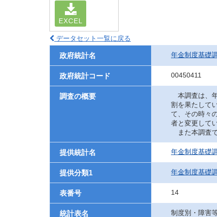
EXCEL
データセット一覧に戻る
年金制度基礎
政府統計名
00450411
政府統計コード
本調査は、年
調査の概要
割を果たして
て、その時々
者と変更して
また本調査で
年金制度基礎
提供統計名
年金制度基礎調
提供分類1
14
表番号
制度別・障害
統計表名