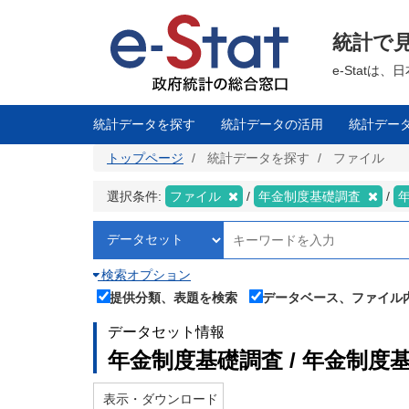
メ
イ
ン
統計で
コ
ン
テ
e-Stat
ン
ツ
に
移
統計データを探す
統計データの活用
統計デー
動
トップページ
統計データを探す
ファイル
選択条件:
ファイル
年金制度基礎調査
検索オプション
提供分類、表題を検索
データベース、ファイル
データセット情報
年金制度基礎調査 / 年金制
表示・ダウンロード