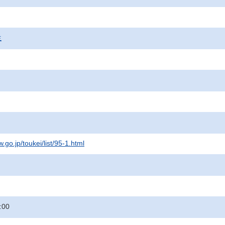
生
.go.jp/toukei/list/95-1.html
:00