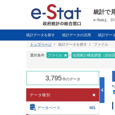
メ
イ
ン
統計で
コ
ン
テ
e-Stat
ン
ツ
に
移
統計データを探す
統計データの活用
統計デー
動
トップページ
統計データを探す
ファイル
選択条件:
ファイル
全国家計構造調査（旧全
3,795
件のデータ
データ種別
データベース
401