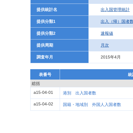
提供統計名
出入国管理統計
提供分類1
出入（帰）国者
提供分類2
速報値
提供周期
月次
調査年月
2015年4月
表番号
統
総括
a15-04-01
港別 出入国者数
a15-04-02
国籍・地域別 外国人入国者数