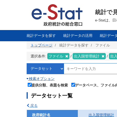
メ
イ
ン
統計で
コ
ン
テ
e-Stat
ン
ツ
に
移
統計データを探す
統計データの活用
統計デー
動
トップページ
統計データを探す
ファイル
選択条件:
ファイル
出入国管理統計
出
検索オプション
提供分類、表題を検索
データベース、ファイル
データセット一覧
戻る
政府統計名
出入国管理統計