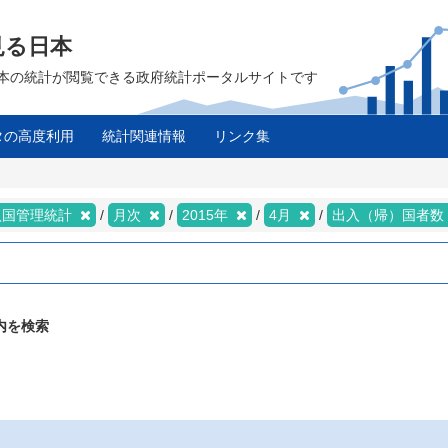
見る日本
は、日本の統計が閲覧できる政府統計ポータルサイトです
タの高度利用
統計関連情報
リンク集
入国管理統計
月次
2015年
4月
出入（帰）国者数
内を検索