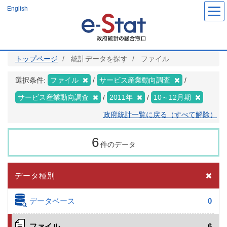
メ
English
イ
ン
コ
ン
テ
ン
ツ
トップページ
統計データを探す
ファイル
に
移
動
選択条件:
ファイル
サービス産業動向調査
サービス産業動向調査
2011年
10～12月期
政府統計一覧に戻る（すべて解除）
6
件のデータ
データ種別
データベース
0
ファイル
6