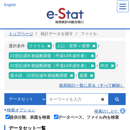
メ
English
イ
ン
コ
ン
テ
ン
ツ
トップページ
統計データを探す
ファイル
に
移
動
選択条件:
ファイル
人口・世帯 > 世帯
21世紀成年者縦断調査（平成14年成年者）
21世紀成年者縦断調査（平成14年成年者）
年次
第８回 21世紀成年者縦断調査
就業
政府統計一覧に戻る（すべて解除）
検索オプション
検索のしかた
提供分類、表題を検索
データベース、ファイル内を検索
データセット一覧