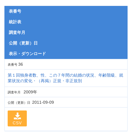
表番号
統計表
調査年月
公開（更新）日
表示・ダウンロード
36
表番号
第１回独身者数、性、この７年間の結婚の状況、年齢階級、就
業状況の変化・（再掲）正規・非正規別
2009年
調査年月
2011-09-09
公開（更新）日
CSV