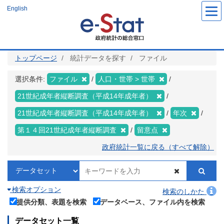
メ
English
イ
ン
コ
ン
テ
ン
ツ
トップページ
統計データを探す
ファイル
に
移
動
選択条件:
ファイル
人口・世帯 > 世帯
21世紀成年者縦断調査（平成14年成年者）
21世紀成年者縦断調査（平成14年成年者）
年次
第１４回21世紀成年者縦断調査
留意点
政府統計一覧に戻る（すべて解除）
検索オプション
検索のしかた
提供分類、表題を検索
データベース、ファイル内を検索
データセット一覧