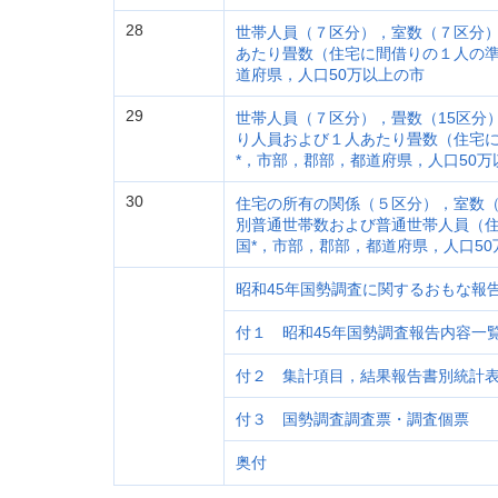
28
世帯人員（７区分），室数（７区分
あたり畳数（住宅に間借りの１人の準
道府県，人口50万以上の市
29
世帯人員（７区分），畳数（15区分
り人員および１人あたり畳数（住宅
*，市部，郡部，都道府県，人口50万
30
住宅の所有の関係（５区分），室数（
別普通世帯数および普通世帯人員（
国*，市部，郡部，都道府県，人口50
昭和45年国勢調査に関するおもな報
付１ 昭和45年国勢調査報告内容一
付２ 集計項目，結果報告書別統計
付３ 国勢調査調査票・調査個票
奥付