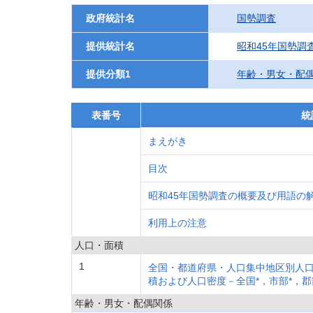
政府統計名
国勢調査
提供統計名
昭和45年国勢調
提供分類1
年齢・男女・配
表番号
統
まえがき
目次
昭和45年国勢調査の概要及び用語の
利用上の注意
人口・面積
1
全国・都道府県・人口集中地区別人口
積および人口密度－全国*，市部*，郡
年齢・男女・配偶関係