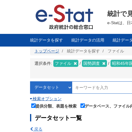
メ
イ
ン
統計で
コ
ン
テ
e-Stat
ン
ツ
に
移
統計データを探す
統計データの活用
統計デー
動
トップページ
統計データを探す
ファイル
選択条件:
ファイル
国勢調査
昭和45年
検索オプション
提供分類、表題を検索
データベース、ファイル
データセット一覧
戻る