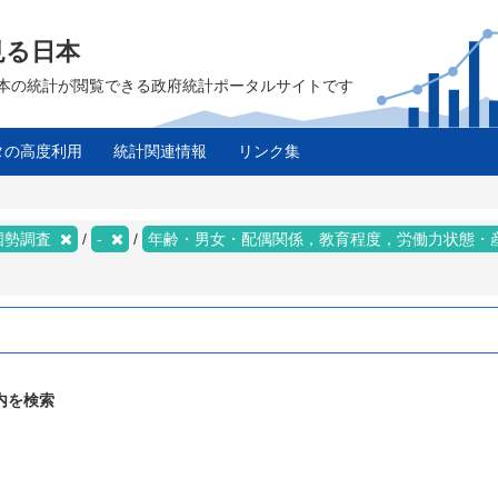
見る日本
は、日本の統計が閲覧できる政府統計ポータルサイトです
タの高度利用
統計関連情報
リンク集
国勢調査
-
年齢・男女・配偶関係，教育程度，労働力状態・
内を検索