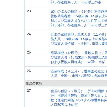
部，都道府県，人口50万以上の市
23
家計の収入の種類（９区分）別普通
親族就業者数（15歳未満・65歳以
員および親族人員ならびに住宅に間借
部，郡部，都道府県，人口50万以上
24
世帯の家族類型，親族人員（11区分
族人員（18歳未満・65歳以上の親
び親族人員特掲）－全国*，市部，郡
25
経済構成（12区分），親族人員（７
び親族人員（18歳未満・65歳以上
および親族人員特掲）－全国*，市部
26
経済構成（４区分），世帯主の産業
人員－全国*，市部*，郡部*，都道府
住居の状態
27
住居の種類（２区分），所有の関係
分）別普通世帯数，普通世帯人員，
数（住宅に間借りの１人の準世帯特掲
人口50万以上の市