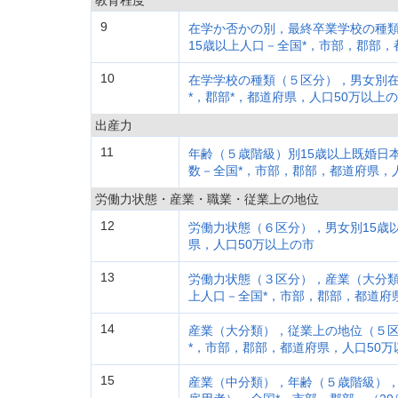
教育程度
9
在学か否かの別，最終卒業学校の種
15歳以上人口－全国*，市部，郡部，
10
在学学校の種類（５区分），男女別在
*，郡部*，都道府県，人口50万以上
出産力
11
年齢（５歳階級）別15歳以上既婚日
数－全国*，市部，郡部，都道府県，
労働力状態・産業・職業・従業上の地位
12
労働力状態（６区分），男女別15歳以
県，人口50万以上の市
13
労働力状態（３区分），産業（大分類
上人口－全国*，市部，郡部，都道府
14
産業（大分類），従業上の地位（５区
*，市部，郡部，都道府県，人口50万
15
産業（中分類），年齢（５歳階級），