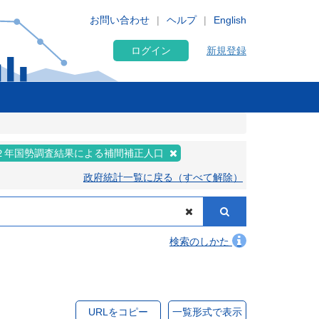
お問い合わせ
ヘルプ
English
ログイン
新規登録
和２年国勢調査結果による補間補正人口
政府統計一覧に戻る（すべて解除）
検索のしかた
URLをコピー
一覧形式で表示