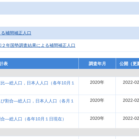
よる補間補正人口
和２年国勢調査結果による補間補正人口
計表
調査年月
公開（更
2020年
2022-02
比―総人口，日本人人口（各年10月１
2020年
2022-02
及び割合―総人口，日本人人口（各月１
2020年
2022-02
合―総人口（各年10月１日現在）