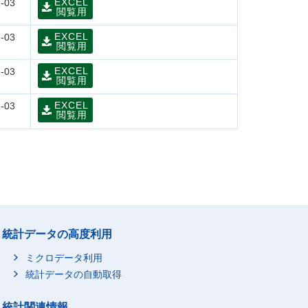
EXCEL
-03
閲覧用
EXCEL
-03
閲覧用
EXCEL
-03
閲覧用
EXCEL
-03
閲覧用
統計データの高度利用
ミクロデータ利用
統計データの自動取得
統計関連情報