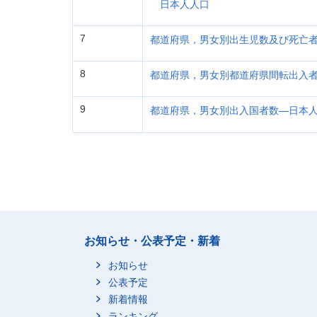
日本人人口
7
都道府県，男女別出生児数及び死亡
8
都道府県，男女別都道府県間転出入
9
都道府県，男女別出入国者数―日本
お知らせ・公表予定・新着
お知らせ
公表予定
新着情報
ランキング