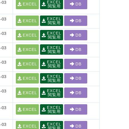
EXCEL
-03
EXCEL
DB
閲覧用
EXCEL
-03
EXCEL
DB
閲覧用
EXCEL
-03
EXCEL
DB
閲覧用
EXCEL
-03
EXCEL
DB
閲覧用
EXCEL
-03
EXCEL
DB
閲覧用
EXCEL
-03
EXCEL
DB
閲覧用
EXCEL
-03
EXCEL
DB
閲覧用
EXCEL
-03
EXCEL
DB
閲覧用
EXCEL
-03
EXCEL
DB
閲覧用