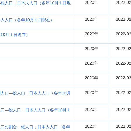
2020年
2022-02
総人口，日本人人口（各年10月１日現
2020年
2022-02
人人口（各年10月１日現在）
2020年
2022-02
10月１日現在）
2020年
2022-02
2020年
2022-02
2020年
2022-02
2020年
2022-02
人口―総人口，日本人人口（各年10月
2020年
2022-02
口―総人口，日本人人口（各年10月１
2020年
2022-02
人口の割合―総人口，日本人人口（各年