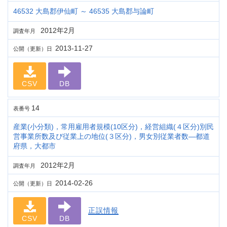
46532 大島郡伊仙町 ～ 46535 大島郡与論町
2012年2月
調査年月
2013-11-27
公開（更新）日
CSV
DB
14
表番号
産業(小分類)，常用雇用者規模(10区分)，経営組織(４区分)別民
営事業所数及び従業上の地位(３区分)，男女別従業者数―都道
府県，大都市
2012年2月
調査年月
2014-02-26
公開（更新）日
正誤情報
CSV
DB