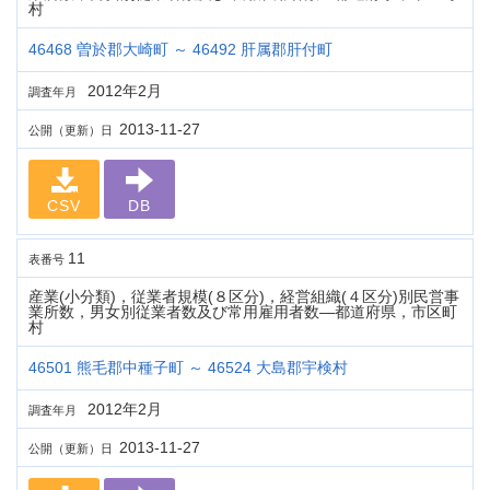
村
46468 曽於郡大崎町 ～ 46492 肝属郡肝付町
2012年2月
調査年月
2013-11-27
公開（更新）日
CSV
DB
11
表番号
産業(小分類)，従業者規模(８区分)，経営組織(４区分)別民営事
業所数，男女別従業者数及び常用雇用者数―都道府県，市区町
村
46501 熊毛郡中種子町 ～ 46524 大島郡宇検村
2012年2月
調査年月
2013-11-27
公開（更新）日