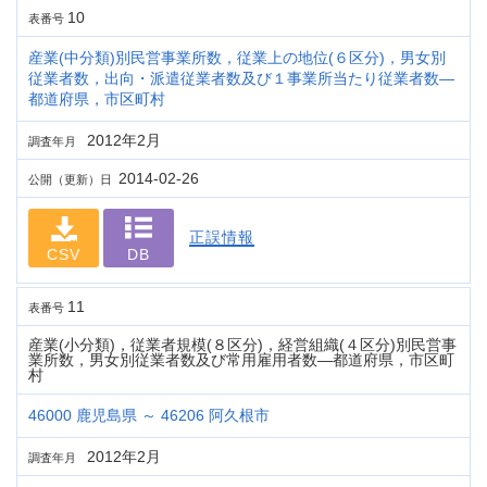
10
表番号
産業(中分類)別民営事業所数，従業上の地位(６区分)，男女別
従業者数，出向・派遣従業者数及び１事業所当たり従業者数―
都道府県，市区町村
2012年2月
調査年月
2014-02-26
公開（更新）日
正誤情報
CSV
DB
11
表番号
産業(小分類)，従業者規模(８区分)，経営組織(４区分)別民営事
業所数，男女別従業者数及び常用雇用者数―都道府県，市区町
村
46000 鹿児島県 ～ 46206 阿久根市
2012年2月
調査年月