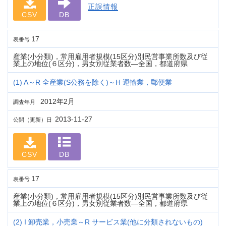
正誤情報
CSV
DB
17
表番号
産業(小分類)，常用雇用者規模(15区分)別民営事業所数及び従
業上の地位(６区分)，男女別従業者数―全国，都道府県
(1) A～R 全産業(S公務を除く)～H 運輸業，郵便業
2012年2月
調査年月
2013-11-27
公開（更新）日
CSV
DB
17
表番号
産業(小分類)，常用雇用者規模(15区分)別民営事業所数及び従
業上の地位(６区分)，男女別従業者数―全国，都道府県
(2) I 卸売業，小売業～R サービス業(他に分類されないもの)