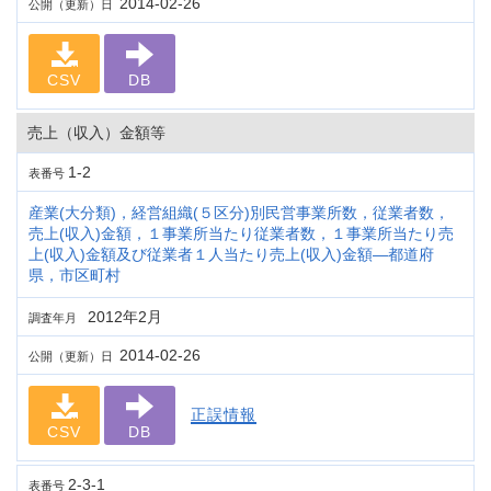
2014-02-26
公開（更新）日
CSV
DB
売上（収入）金額等
1-2
表番号
産業(大分類)，経営組織(５区分)別民営事業所数，従業者数，
売上(収入)金額，１事業所当たり従業者数，１事業所当たり売
上(収入)金額及び従業者１人当たり売上(収入)金額―都道府
県，市区町村
2012年2月
調査年月
2014-02-26
公開（更新）日
正誤情報
CSV
DB
2-3-1
表番号