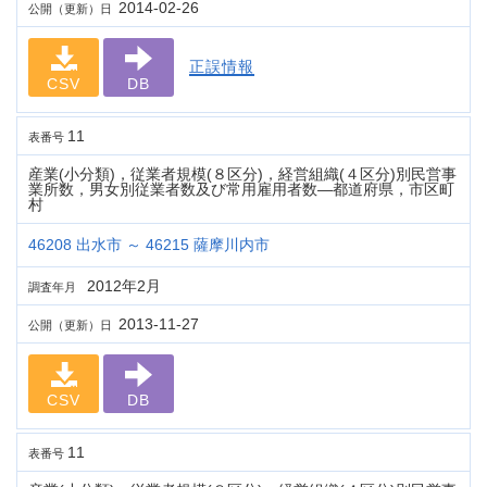
2014-02-26
公開（更新）日
正誤情報
CSV
DB
11
表番号
産業(小分類)，従業者規模(８区分)，経営組織(４区分)別民営事
業所数，男女別従業者数及び常用雇用者数―都道府県，市区町
村
46208 出水市 ～ 46215 薩摩川内市
2012年2月
調査年月
2013-11-27
公開（更新）日
CSV
DB
11
表番号