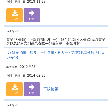
2013-11-27
公開（更新）日
CSV
DB
33
表番号
産業(大分類)，開設時期(12区分)，経営組織(４区分)別民営事業
所数及び男女別従業者数―都道府県，市区町村
(3) M 宿泊業，飲食サービス業～R サービス業(他に分類されな
いもの)
2012年2月
調査年月
2014-02-26
公開（更新）日
正誤情報
CSV
DB
35
表番号