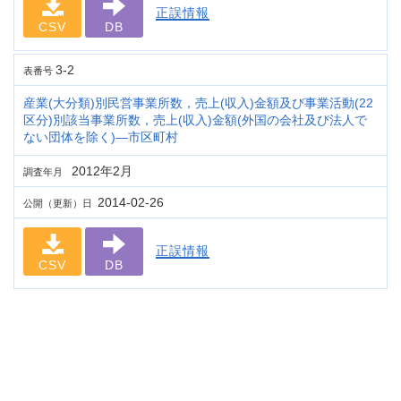
正誤情報
CSV
DB
3-2
表番号
産業(大分類)別民営事業所数，売上(収入)金額及び事業活動(22
区分)別該当事業所数，売上(収入)金額(外国の会社及び法人で
ない団体を除く)―市区町村
2012年2月
調査年月
2014-02-26
公開（更新）日
正誤情報
CSV
DB