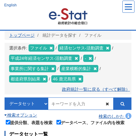
メ
English
イ
ン
コ
ン
テ
ン
ツ
トップページ
統計データを探す
ファイル
に
移
動
選択条件:
ファイル
経済センサス‐活動調査
平成24年経済センサス‐活動調査
-
事業所に関する集計
産業横断的集計
都道府県別結果
46 鹿児島県
政府統計一覧に戻る（すべて解除）
検索オプション
検索のしかた
提供分類、表題を検索
データベース、ファイル内を検索
データセット一覧