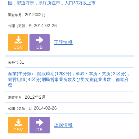
国，都道府県，県庁所在市，人口30万以上市
2012年2月
調査年月
2014-02-26
公開（更新）日
正誤情報
CSV
DB
31
表番号
産業(中分類)，開設時期(12区分)，単独・本所・支所(３区分)，
経営組織(４区分)別民営事業所数及び男女別従業者数―都道府
県
2012年2月
調査年月
2014-02-26
公開（更新）日
正誤情報
CSV
DB