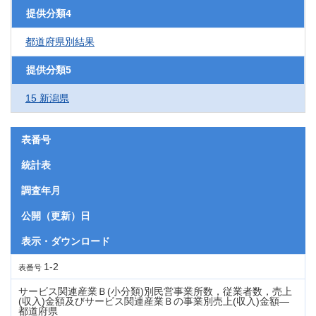
提供分類4
都道府県別結果
提供分類5
15 新潟県
表番号
統計表
調査年月
公開（更新）日
表示・ダウンロード
1-2
表番号
サービス関連産業Ｂ(小分類)別民営事業所数，従業者数，売上
(収入)金額及びサービス関連産業Ｂの事業別売上(収入)金額―
都道府県