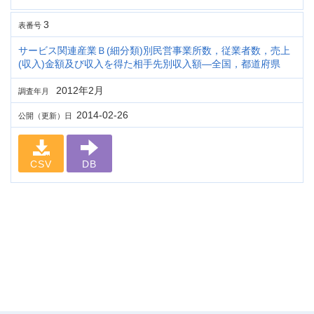
3
表番号
サービス関連産業Ｂ(細分類)別民営事業所数，従業者数，売上
(収入)金額及び収入を得た相手先別収入額―全国，都道府県
2012年2月
調査年月
2014-02-26
公開（更新）日
CSV
DB