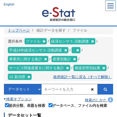
メ
English
イ
ン
コ
ン
テ
ン
ツ
トップページ
統計データを探す
ファイル
に
移
動
選択条件:
ファイル
経済センサス‐活動調査
平成24年経済センサス‐活動調査
-
事業所に関する集計
産業別集計
サービス関連産業Ｂに関する集計
都道府県別結果
15 新潟県
政府統計一覧に戻る（すべて解除）
検索オプション
検索のしかた
提供分類、表題を検索
データベース、ファイル内を検索
データセット一覧