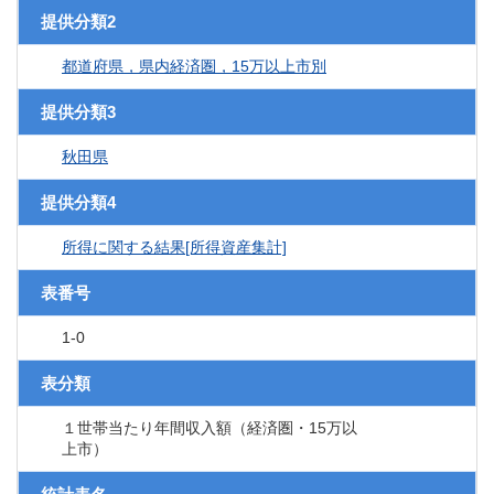
提供分類2
都道府県，県内経済圏，15万以上市別
提供分類3
秋田県
提供分類4
所得に関する結果[所得資産集計]
表番号
1-0
表分類
１世帯当たり年間収入額（経済圏・15万以
上市）