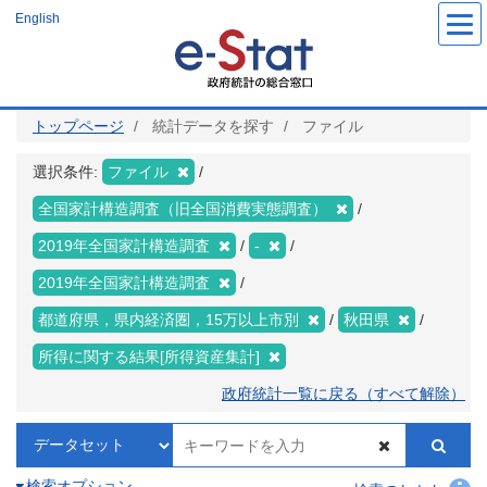
メ
English
イ
ン
コ
ン
テ
ン
ツ
トップページ
統計データを探す
ファイル
に
移
動
選択条件:
ファイル
全国家計構造調査（旧全国消費実態調査）
2019年全国家計構造調査
-
2019年全国家計構造調査
都道府県，県内経済圏，15万以上市別
秋田県
所得に関する結果[所得資産集計]
政府統計一覧に戻る（すべて解除）
検索オプション