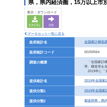
県，県内経済圏，15万以上市別
表示・ダウンロード
EXCEL
DB
データセット一覧に戻る
全国家計構造
政府統計名
00200564
政府統計コード
「全国家計構
調査の概要
準、構造等を
2019年に
2019年全国
提供統計名
2019年全国
提供分類1
都道府県，県内
提供分類2