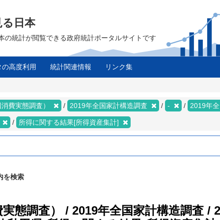
見る日本
は、日本の統計が閲覧できる政府統計ポータルサイトです
タの高度利用
統計関連情報
リンク集
国消費実態調査）
2019年全国家計構造調査
-
2019
県
所得に関する結果[所得資産集計]
内を検索
調査） / 2019年全国家計構造調査 / 