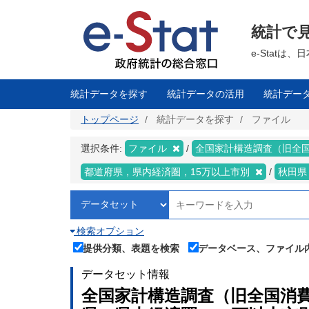
メ
イ
ン
統計で
コ
ン
テ
e-Stat
ン
ツ
に
移
統計データを探す
統計データの活用
統計デー
動
トップページ
統計データを探す
ファイル
選択条件:
ファイル
全国家計構造調査（旧全
都道府県，県内経済圏，15万以上市別
秋田
検索オプション
提供分類、表題を検索
データベース、ファイル
データセット情報
全国家計構造調査（旧全国消費実態