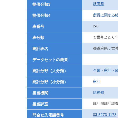
秋田県
提供分類3
所得に関する結
提供分類4
2-0
表番号
１世帯当たり
表分類
都道府県，世帯
統計表名
データセットの概要
企業・家計・
統計分野（大分類）
家計
統計分野（小分類）
総務省
担当機関
統計局統計調
担当課室
03-5273-1173
問合せ先電話番号