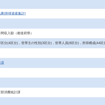
果[所得資産集計]
年間収入額（都道府県）
区分(4区分)，世帯主の性別(3区分)，世帯人員(8区分)，所得構成(4
経済
査部消費統計課