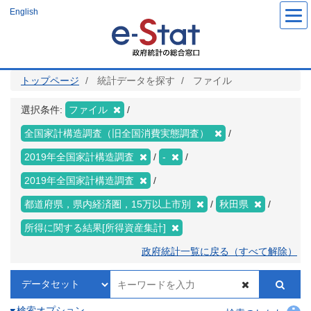
メ
English
イ
ン
コ
ン
テ
ン
ツ
トップページ
統計データを探す
ファイル
に
移
動
選択条件:
ファイル
全国家計構造調査（旧全国消費実態調査）
2019年全国家計構造調査
-
2019年全国家計構造調査
都道府県，県内経済圏，15万以上市別
秋田県
所得に関する結果[所得資産集計]
政府統計一覧に戻る（すべて解除）
検索オプション