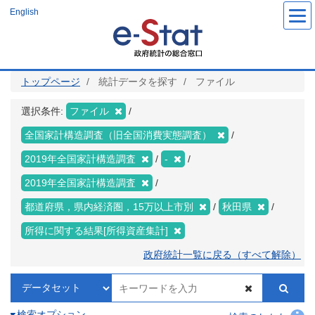
メ
English
イ
ン
コ
ン
テ
ン
ツ
トップページ
統計データを探す
ファイル
に
移
動
選択条件:
ファイル
全国家計構造調査（旧全国消費実態調査）
2019年全国家計構造調査
-
2019年全国家計構造調査
都道府県，県内経済圏，15万以上市別
秋田県
所得に関する結果[所得資産集計]
政府統計一覧に戻る（すべて解除）
検索オプション