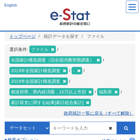
メ
English
イ
ン
コ
ン
テ
ン
ツ
トップページ
統計データを探す
ファイル
に
移
動
選択条件:
ファイル
全国家計構造調査（旧全国消費実態調査）
2019年全国家計構造調査
-
2019年全国家計構造調査
都道府県，県内経済圏，15万以上市別
福島県
家計収支に関する結果[家計総合集計]
政府統計一覧に戻る（すべて解除）
検索オプション