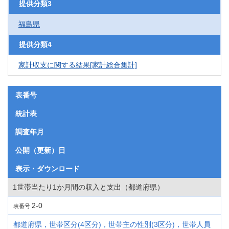
提供分類3
福島県
提供分類4
家計収支に関する結果[家計総合集計]
表番号
統計表
調査年月
公開（更新）日
表示・ダウンロード
1世帯当たり1か月間の収入と支出（都道府県）
2-0
表番号
都道府県，世帯区分(4区分)，世帯主の性別(3区分)，世帯人員