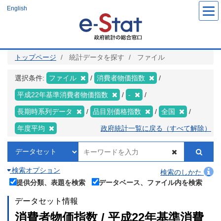
メ
English
イ
ン
コ
ン
テ
ン
ツ
トップページ
統計データを探す
ファイル
に
移
動
選択条件:
ファイル
消費者物価指数
平成22年基準消費者物価指数
-
長期時系列データ
品目別価格指数
全国
年度平均
政府統計一覧に戻る（すべて解除）
検索オプション
検索のしかた
提供分類、表題を検索
データベース、ファイル内を検索
データセット情報
消費者物価指数 / 平成22年基準消費