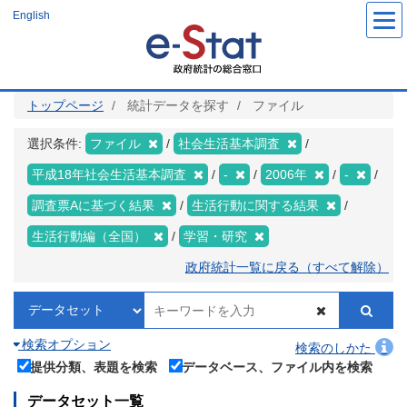
メ
English
イ
ン
コ
ン
テ
ン
ツ
トップページ
統計データを探す
ファイル
に
移
動
選択条件:
ファイル
社会生活基本調査
平成18年社会生活基本調査
-
2006年
-
調査票Aに基づく結果
生活行動に関する結果
生活行動編（全国）
学習・研究
政府統計一覧に戻る（すべて解除）
検索オプション
検索のしかた
提供分類、表題を検索
データベース、ファイル内を検索
データセット一覧