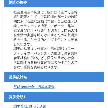
調査の概要
社会生活基本調査は，統計法に基づく基幹
統計調査として，生活時間の配分や余暇時
間における主な活動（学習・自己啓発・訓
練，ボランティア活動，スポーツ，趣味・
娯楽及び旅行・行楽）を調査し，国民の社
会生活の実態を明らかにするための基礎資
料を得ることを目的として５年ごとに実施
しています。
調査の結果は，仕事と生活の調和（ワー
ク・ライフ・バランス）の推進，男女共同
参画社会の形成など，国民の豊かな社会生
活に関する各種行政施策に欠かすことので
きない重要な資料となります。
提供統計名
平成18年社会生活基本調査
提供分類1
調査票Aに基づく結果