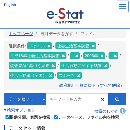
メ
English
イ
ン
コ
ン
テ
ン
ツ
トップページ
統計データを探す
ファイル
に
移
動
選択条件:
ファイル
社会生活基本調査
平成18年社会生活基本調査
-
2006年
-
調査票Aに基づく結果
生活行動に関する結果
生活行動編（全国）
スポーツ
政府統計一覧に戻る（すべて解除）
検索オプション
検索のしかた
提供分類、表題を検索
データベース、ファイル内を検索
データセット情報