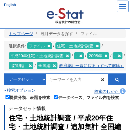
メ
English
イ
ン
コ
ン
テ
ン
ツ
トップページ
統計データを探す
ファイル
に
移
動
選択条件:
ファイル
住宅・土地統計調査
平成20年住宅・土地統計調査
-
2008年
-
追加集計
全国編
政府統計一覧に戻る（すべて解除）
検索オプション
検索のしかた
提供分類、表題を検索
データベース、ファイル内を検索
データセット情報
住宅・土地統計調査 / 平成20年住
宅・土地統計調査 / 追加集計 全国編