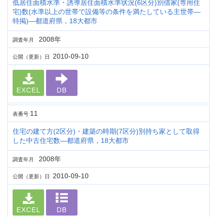
低居住面積水準・誘導居住面積水準状況(6区分)別借家(専用住
宅)数(水準以上の世帯で設備等の条件を満たしている主世帯―
特掲)―都道府県，18大都市
2008年
調査年月
2010-09-10
公開（更新）日
EXCEL
DB
11
表番号
住宅の建て方(2区分)・建築の時期(7区分)別持ち家として取得
した中古住宅数―都道府県，18大都市
2008年
調査年月
2010-09-10
公開（更新）日
EXCEL
DB