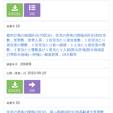
EXCEL
DB
19
表番号
都市計画の地域区分(70区分)，住宅の所有の関係(6区分)別住宅
数，世帯数，世帯人員，１住宅当たり居住室数，１住宅当たり
居住室の畳数，１住宅当たり延べ面積，１人当たり居住室の畳
数，１室当たり畳数及び１室当たり人員(防火区域(防火地域及
び準防火地域)―特掲)―都道府県，18大都市
2008年
調査年月
2010-09-10
公開（更新）日
EXCEL
DB
20
表番号
住宅の所有の関係(2区分)，延べ面積(6区分)別高齢者主世帯数