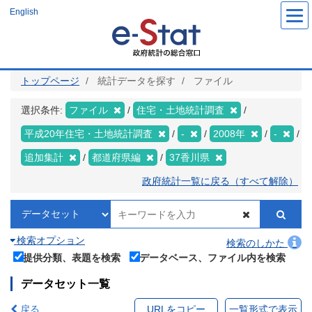
メ
English
イ
ン
コ
ン
テ
ン
ツ
トップページ
統計データを探す
ファイル
に
移
動
選択条件:
ファイル
住宅・土地統計調査
平成20年住宅・土地統計調査
-
2008年
-
追加集計
都道府県編
37香川県
政府統計一覧に戻る（すべて解除）
検索オプション
検索のしかた
提供分類、表題を検索
データベース、ファイル内を検索
データセット一覧
戻る
URLをコピー
一覧形式で表示