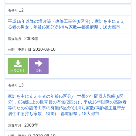
12
表番号
平成16年以降の増改築・改修工事等(8区分)，家計を主に支え
る者の男女，年齢(6区分)別持ち家数―都道府県，18大都市
2008年
調査年月
2010-09-10
公開（更新）日
EXCEL
DB
13
表番号
家計を主に支える者の年齢(6区分)・世帯の年間収入階級(6区
分)，65歳以上の世帯員の有無(2区分)，平成16年以降の高齢者
等のための設備工事の有無(6区分)別持ち家数(高齢者主世帯が
居住する持ち家数―特掲)―都道府県，18大都市
2008年
調査年月
2010-09-10