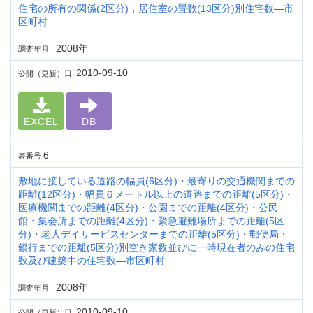
住宅の所有の関係(2区分)，居住室の畳数(13区分)別住宅数―市
区町村
2008年
調査年月
2010-09-10
公開（更新）日
EXCEL
DB
6
表番号
敷地に接している道路の幅員(6区分)・最寄りの交通機関までの
距離(12区分)・幅員６メートル以上の道路までの距離(5区分)・
医療機関までの距離(4区分)・公園までの距離(4区分)・公民
館・集会所までの距離(4区分)・緊急避難場所までの距離(5区
分)・老人デイサービスセンターまでの距離(5区分)・郵便局・
銀行までの距離(5区分)別空き家数並びに一時現在者のみの住宅
数及び建築中の住宅数―市区町村
2008年
調査年月
2010-09-10
公開（更新）日