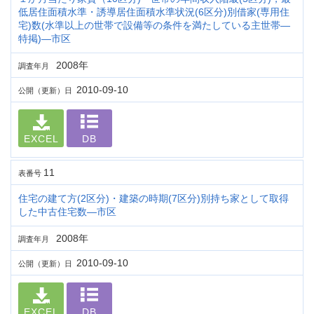
低居住面積水準・誘導居住面積水準状況(6区分)別借家(専用住
宅)数(水準以上の世帯で設備等の条件を満たしている主世帯―
特掲)―市区
2008年
調査年月
2010-09-10
公開（更新）日
EXCEL
DB
11
表番号
住宅の建て方(2区分)・建築の時期(7区分)別持ち家として取得
した中古住宅数―市区
2008年
調査年月
2010-09-10
公開（更新）日
EXCEL
DB