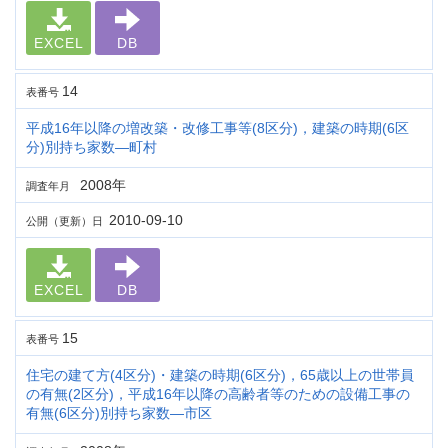
EXCEL
DB
14
表番号
平成16年以降の増改築・改修工事等(8区分)，建築の時期(6区
分)別持ち家数―町村
2008年
調査年月
2010-09-10
公開（更新）日
EXCEL
DB
15
表番号
住宅の建て方(4区分)・建築の時期(6区分)，65歳以上の世帯員
の有無(2区分)，平成16年以降の高齢者等のための設備工事の
有無(6区分)別持ち家数―市区