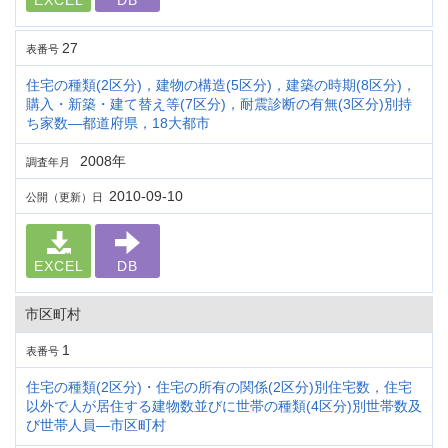
EXCEL
DB
27
表番号
住宅の種類(2区分)，建物の構造(5区分)，建築の時期(8区分)，
購入・新築・建て替え等(7区分)，耐震診断の有無(3区分)別持
ち家数―都道府県，18大都市
2008年
調査年月
2010-09-10
公開（更新）日
EXCEL
DB
市区町村
1
表番号
住宅の種類(2区分)・住宅の所有の関係(2区分)別住宅数，住宅
以外で人が居住する建物数並びに世帯の種類(4区分)別世帯数及
び世帯人員―市区町村