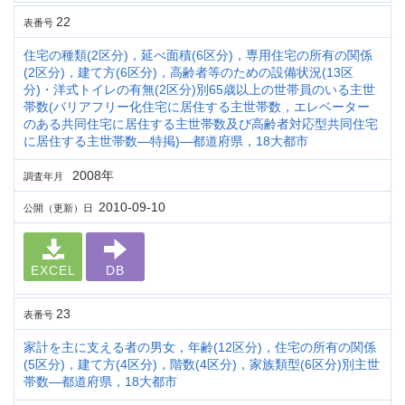
22
表番号
住宅の種類(2区分)，延べ面積(6区分)，専用住宅の所有の関係
(2区分)，建て方(6区分)，高齢者等のための設備状況(13区
分)・洋式トイレの有無(2区分)別65歳以上の世帯員のいる主世
帯数(バリアフリー化住宅に居住する主世帯数，エレベーター
のある共同住宅に居住する主世帯数及び高齢者対応型共同住宅
に居住する主世帯数―特掲)―都道府県，18大都市
2008年
調査年月
2010-09-10
公開（更新）日
EXCEL
DB
23
表番号
家計を主に支える者の男女，年齢(12区分)，住宅の所有の関係
(5区分)，建て方(4区分)，階数(4区分)，家族類型(6区分)別主世
帯数―都道府県，18大都市