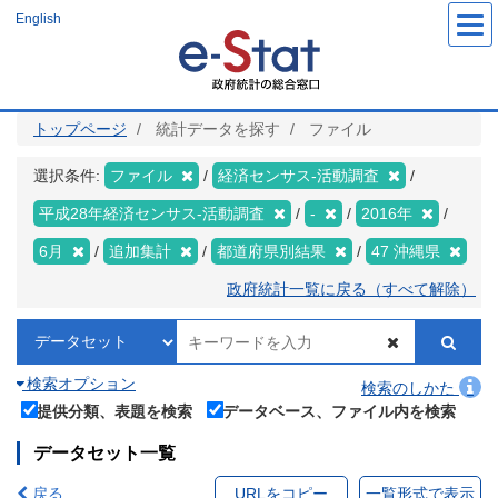
メ
English
イ
ン
コ
ン
テ
ン
ツ
トップページ
統計データを探す
ファイル
に
移
動
選択条件:
ファイル
経済センサス‐活動調査
平成28年経済センサス‐活動調査
-
2016年
6月
追加集計
都道府県別結果
47 沖縄県
政府統計一覧に戻る（すべて解除）
検索オプション
検索のしかた
提供分類、表題を検索
データベース、ファイル内を検索
データセット一覧
戻る
URLをコピー
一覧形式で表示