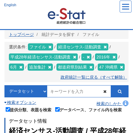
メ
English
イ
ン
コ
ン
テ
ン
ツ
トップページ
統計データを探す
ファイル
に
移
動
選択条件:
ファイル
経済センサス‐活動調査
平成28年経済センサス‐活動調査
-
2016年
6月
追加集計
都道府県別結果
47 沖縄県
政府統計一覧に戻る（すべて解除）
検索オプション
検索のしかた
提供分類、表題を検索
データベース、ファイル内を検索
データセット情報
経済センサス‐活動調査 / 平成28年経