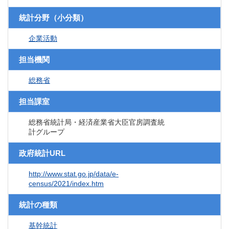
統計分野（小分類）
企業活動
担当機関
総務省
担当課室
総務省統計局・経済産業省大臣官房調査統
計グループ
政府統計URL
http://www.stat.go.jp/data/e-
census/2021/index.htm
統計の種類
基幹統計