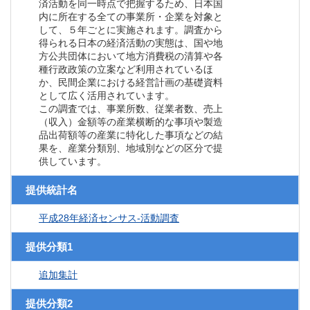
済活動を同一時点で把握するため、日本国
内に所在する全ての事業所・企業を対象と
して、５年ごとに実施されます。調査から
得られる日本の経済活動の実態は、国や地
方公共団体において地方消費税の清算や各
種行政政策の立案など利用されているほ
か、民間企業における経営計画の基礎資料
として広く活用されています。
この調査では、事業所数、従業者数、売上
（収入）金額等の産業横断的な事項や製造
品出荷額等の産業に特化した事項などの結
果を、産業分類別、地域別などの区分で提
供しています。
提供統計名
平成28年経済センサス‐活動調査
提供分類1
追加集計
提供分類2