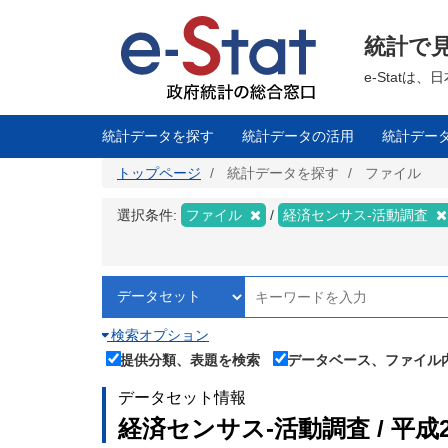
メ
イ
ン
統計で
コ
ン
テ
e-Stat
ン
ツ
に
移
統計データを探す
統計データの活用
統計デー
動
トップページ
統計データを探す
ファイル
選択条件:
ファイル
経済センサス‐活動調査
検索オプション
提供分類、表題を検索
データベース、ファイル
データセット情報
経済センサス‐活動調査 / 平成