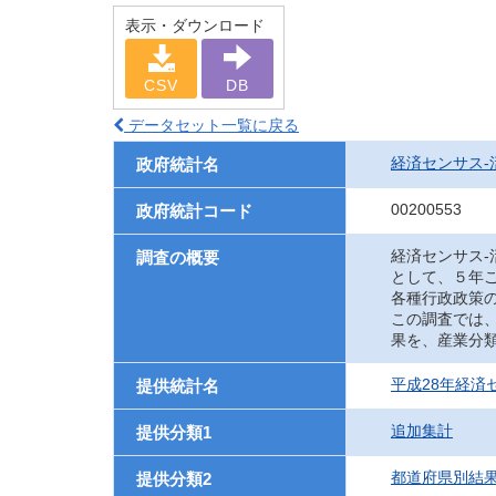
表示・ダウンロード
CSV
DB
データセット一覧に戻る
経済センサス‐
政府統計名
00200553
政府統計コード
経済センサス
調査の概要
として、５年
各種行政政策
この調査では
果を、産業分
平成28年経済
提供統計名
追加集計
提供分類1
都道府県別結
提供分類2