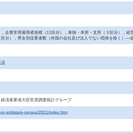
），企業常用雇用者規模（11区分），単独・本所・支所（３区分），経
３区分），男女別従業者数（外国の会社及び法人でない団体を除く）―
経済
・経済産業省大臣官房調査統計グループ
t.go.jp/data/e-census/2021/index.htm