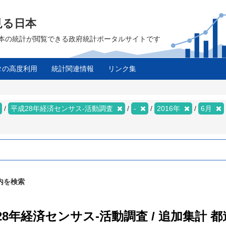
見る日本
は、日本の統計が閲覧できる政府統計ポータルサイトです
タの高度利用
統計関連情報
リンク集
平成28年経済センサス‐活動調査
-
2016年
6月
内を検索
28年経済センサス‐活動調査 / 追加集計 都