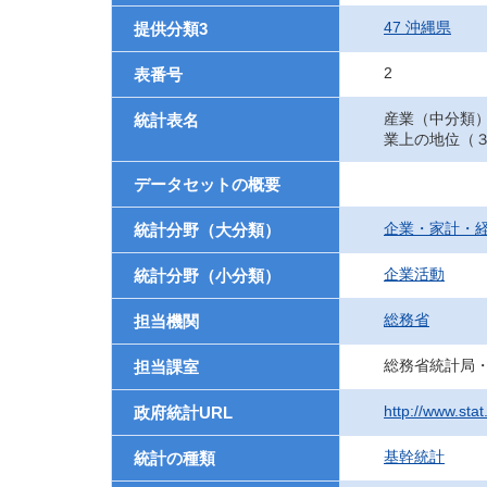
47 沖縄県
提供分類3
2
表番号
産業（中分類
統計表名
業上の地位（
データセットの概要
企業・家計・
統計分野（大分類）
企業活動
統計分野（小分類）
総務省
担当機関
総務省統計局
担当課室
http://www.sta
政府統計URL
基幹統計
統計の種類