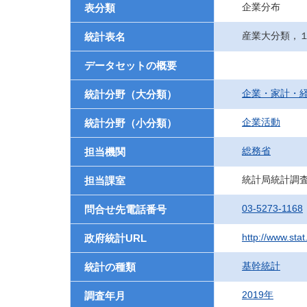
企業分布
表分類
産業大分類，
統計表名
データセットの概要
企業・家計・
統計分野（大分類）
企業活動
統計分野（小分類）
総務省
担当機関
統計局統計調
担当課室
03-5273-1168
問合せ先電話番号
http://www.stat
政府統計URL
基幹統計
統計の種類
2019年
調査年月