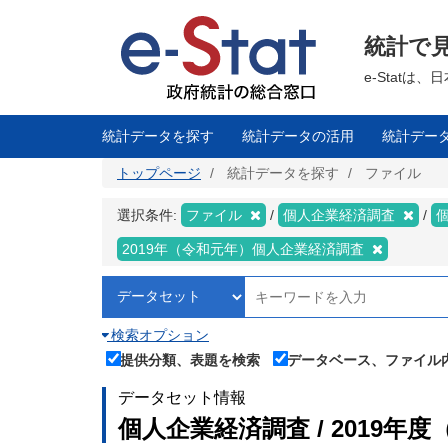
メ
イ
ン
統計で
コ
ン
テ
e-Stat
ン
ツ
に
移
統計データを探す
統計データの活用
統計デー
動
トップページ
統計データを探す
ファイル
選択条件:
ファイル
個人企業経済調査
2019年（令和元年）個人企業経済調査
検索オプション
提供分類、表題を検索
データベース、ファイル
データセット情報
個人企業経済調査 / 2019