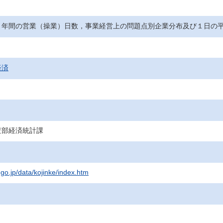
１年間の営業（操業）日数，事業経営上の問題点別企業分布及び１日の
経済
査部経済統計課
.go.jp/data/kojinke/index.htm