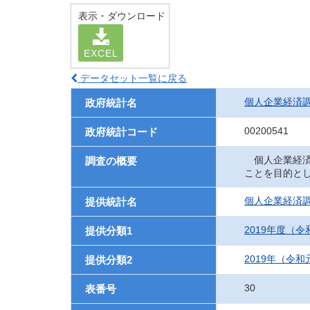
表示・ダウンロード
EXCEL
データセット一覧に戻る
個人企業経済
政府統計名
00200541
政府統計コード
個人企業経済
調査の概要
ことを目的と
個人企業経済
提供統計名
2019年度（
提供分類1
2019年（令
提供分類2
30
表番号