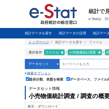
メ
イ
ン
統計で
コ
ン
テ
e-Stat
ン
ツ
に
移
統計データを探す
統計データの活用
統計デー
動
トップページ
統計データを探す
ファイル
選択条件:
ファイル
小売物価統計調査
検索オプション
提供分類、表題を検索
データベース、ファイル
データセット情報
小売物価統計調査 / 調査の概
表示・ダウンロード