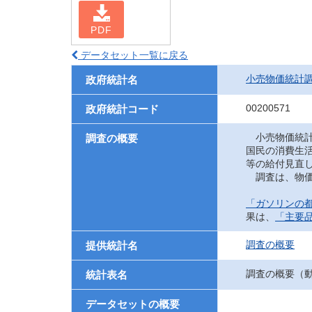
PDF
データセット一覧に戻る
小売物価統計
政府統計名
00200571
政府統計コード
小売物価統計
調査の概要
国民の消費生
等の給付見直
調査は、物価
「ガソリンの都
果は、
「主要
調査の概要
提供統計名
調査の概要（
統計表名
データセットの概要