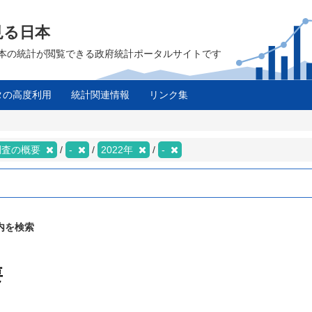
見る日本
は、日本の統計が閲覧できる政府統計ポータルサイトです
タの高度利用
統計関連情報
リンク集
調査の概要
-
2022年
-
内を検索
要