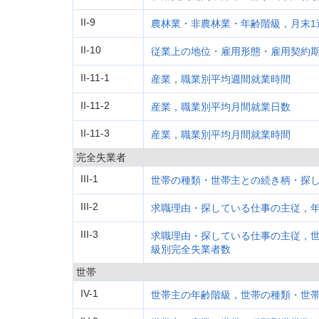
II-9
農林業・非農林業・年齢階級，月末1
II-10
従業上の地位・雇用形態・雇用契約
II-11-1
産業，職業別平均週間就業時間
II-11-2
産業，職業別平均月間就業日数
II-11-3
産業，職業別平均月間就業時間
完全失業者
III-1
世帯の種類・世帯主との続き柄・探
III-2
求職理由・探している仕事の主従，
III-3
求職理由・探している仕事の主従，
級別完全失業者数
世帯
IV-1
世帯主の年齢階級，世帯の種類・世