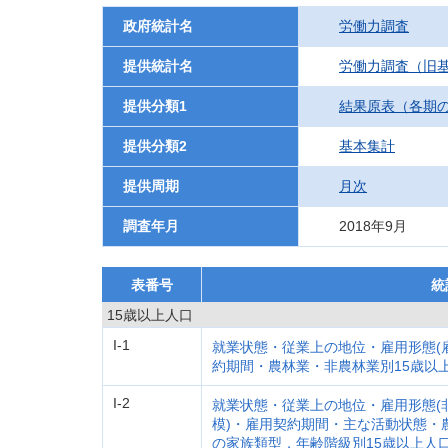
政府統計名
労働力調査
提供統計名
労働力調査（旧基
提供分類1
結果原表（各期
提供分類2
基本集計
提供周期
月次
調査年月
2018年9月
表番号
統
15歳以上人口
I-1
就業状態・従業上の地位・雇用形態(
約期間・農林業・非農林業別15歳以
I-2
就業状態・従業上の地位・雇用形態(
模)・雇用契約期間・主な活動状態・
の家族類型，年齢階級別15歳以上人