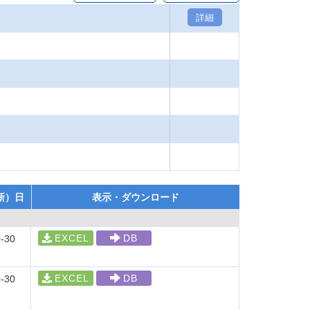
詳細
新）日
表示・ダウンロード
EXCEL
DB
-30
EXCEL
DB
-30