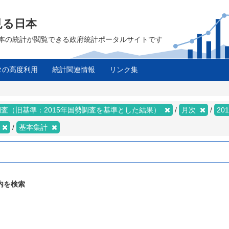
見る日本
は、日本の統計が閲覧できる政府統計ポータルサイトです
タの高度利用
統計関連情報
リンク集
査（旧基準：2015年国勢調査を基準とした結果）
月次
20
基本集計
内を検索