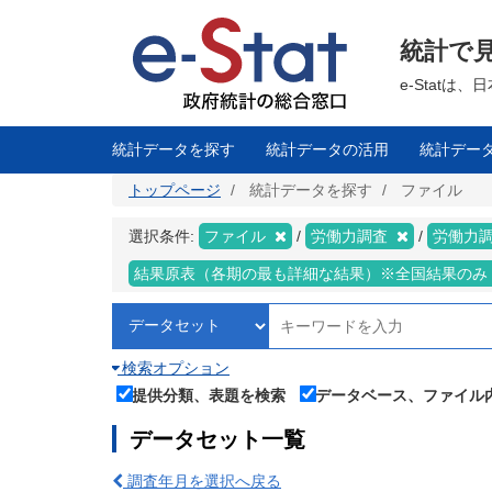
メ
イ
ン
統計で
コ
ン
テ
e-Stat
ン
ツ
に
移
統計データを探す
統計データの活用
統計デー
動
トップページ
統計データを探す
ファイル
選択条件:
ファイル
労働力調査
労働力調
結果原表（各期の最も詳細な結果）※全国結果のみ
検索オプション
提供分類、表題を検索
データベース、ファイル
データセット一覧
調査年月を選択へ戻る