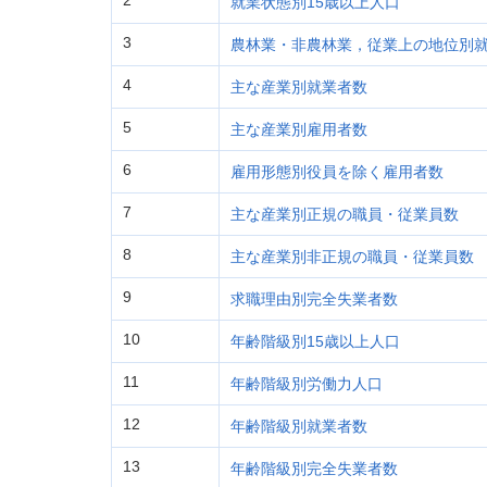
2
就業状態別15歳以上人口
3
農林業・非農林業，従業上の地位別
4
主な産業別就業者数
5
主な産業別雇用者数
6
雇用形態別役員を除く雇用者数
7
主な産業別正規の職員・従業員数
8
主な産業別非正規の職員・従業員数
9
求職理由別完全失業者数
10
年齢階級別15歳以上人口
11
年齢階級別労働力人口
12
年齢階級別就業者数
13
年齢階級別完全失業者数