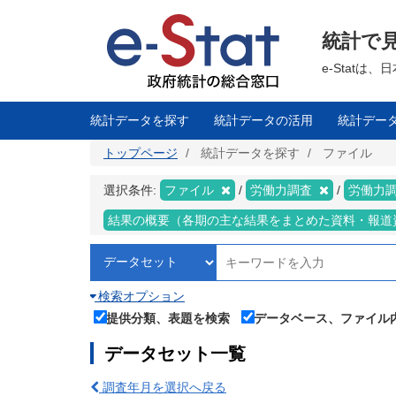
メ
イ
ン
統計で
コ
ン
テ
e-Stat
ン
ツ
に
移
統計データを探す
統計データの活用
統計デー
動
トップページ
統計データを探す
ファイル
選択条件:
ファイル
労働力調査
労働力調
結果の概要（各期の主な結果をまとめた資料・報道
検索オプション
提供分類、表題を検索
データベース、ファイル
データセット一覧
調査年月を選択へ戻る