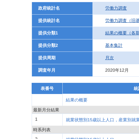
政府統計名
労働力調査
提供統計名
労働力調査（旧基
提供分類1
結果の概要（各
提供分類2
基本集計
提供周期
月次
調査年月
2020年12月
表番号
統
結果の概要
最新月分結果
1
就業状態別15歳以上人口，産業別就
時系列表