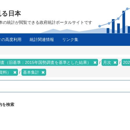
見る日本
は、日本の統計が閲覧できる政府統計ポータルサイトです
タの高度利用
統計関連情報
リンク集
査（旧基準：2015年国勢調査を基準とした結果）
月次
20
資料）
基本集計
内を検索