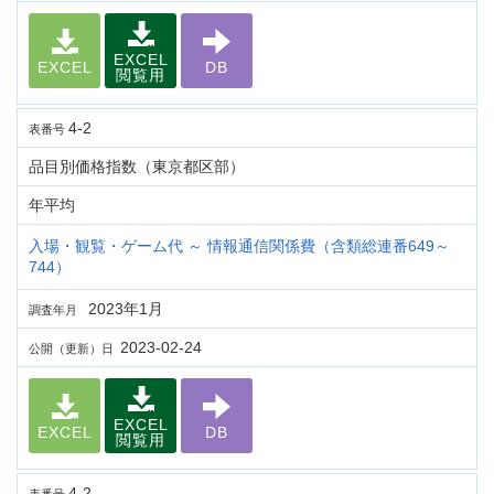
EXCEL
EXCEL
DB
閲覧用
4-2
表番号
品目別価格指数（東京都区部）
年平均
入場・観覧・ゲーム代 ～ 情報通信関係費（含類総連番649～
744）
2023年1月
調査年月
2023-02-24
公開（更新）日
EXCEL
EXCEL
DB
閲覧用
4-2