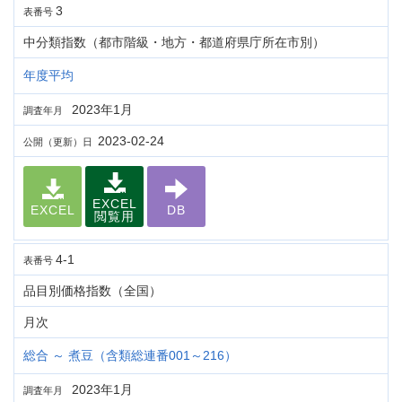
3
表番号
中分類指数（都市階級・地方・都道府県庁所在市別）
年度平均
2023年1月
調査年月
2023-02-24
公開（更新）日
EXCEL
EXCEL
DB
閲覧用
4-1
表番号
品目別価格指数（全国）
月次
総合 ～ 煮豆（含類総連番001～216）
2023年1月
調査年月