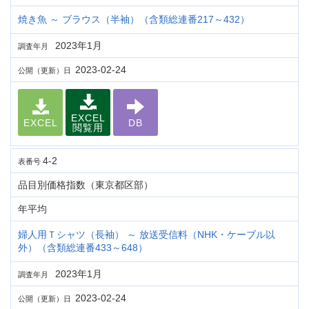
焼き魚 ～ ブラウス（半袖）（含類総連番217～432）
2023年1月
調査年月
2023-02-24
公開（更新）日
EXCEL
EXCEL
DB
閲覧用
4-2
表番号
品目別価格指数（東京都区部）
年平均
婦人用Ｔシャツ（長袖） ～ 放送受信料（NHK・ケーブル以
外）（含類総連番433～648）
2023年1月
調査年月
2023-02-24
公開（更新）日