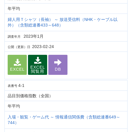
年平均
婦人用Ｔシャツ（長袖） ～ 放送受信料（NHK・ケーブル以
外）（含類総連番433～648）
2023年1月
調査年月
2023-02-24
公開（更新）日
EXCEL
EXCEL
DB
閲覧用
4-1
表番号
品目別価格指数（全国）
年平均
入場・観覧・ゲーム代 ～ 情報通信関係費（含類総連番649～
744）