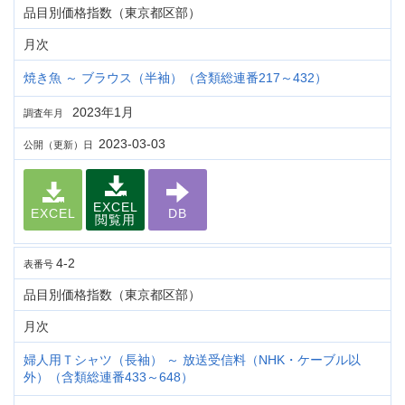
品目別価格指数（東京都区部）
月次
焼き魚 ～ ブラウス（半袖）（含類総連番217～432）
2023年1月
調査年月
2023-03-03
公開（更新）日
EXCEL
EXCEL
DB
閲覧用
4-2
表番号
品目別価格指数（東京都区部）
月次
婦人用Ｔシャツ（長袖） ～ 放送受信料（NHK・ケーブル以
外）（含類総連番433～648）