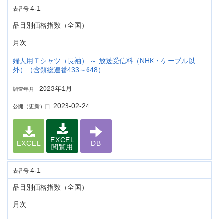
4-1
表番号
品目別価格指数（全国）
月次
婦人用Ｔシャツ（長袖） ～ 放送受信料（NHK・ケーブル以
外）（含類総連番433～648）
2023年1月
調査年月
2023-02-24
公開（更新）日
EXCEL
EXCEL
DB
閲覧用
4-1
表番号
品目別価格指数（全国）
月次