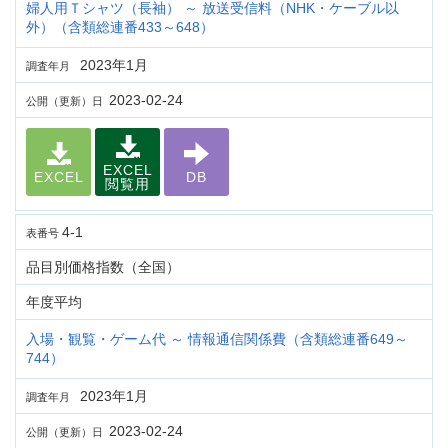
婦人用Ｔシャツ（長袖） ～ 放送受信料（NHK・ケーブル以
外）（含類総連番433～648）
2023年1月
調査年月
2023-02-24
公開（更新）日
EXCEL
EXCEL
DB
閲覧用
4-1
表番号
品目別価格指数（全国）
年度平均
入場・観覧・ゲーム代 ～ 情報通信関係費（含類総連番649～
744）
2023年1月
調査年月
2023-02-24
公開（更新）日