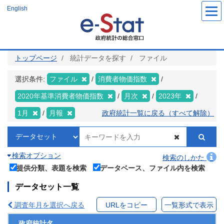
メ
English
イ
ン
コ
ン
テ
ン
ツ
トップページ
統計データを探す
ファイル
に
移
動
選択条件:
ファイル
消費者物価指数
2020年基準消費者物価指数
月次
2023年
1月
月報
政府統計一覧に戻る（すべて解除）
検索オプション
検索のしかた
提供分類、表題を検索
データベース、ファイル内を検索
データセット一覧
調査年月を選択へ戻る
URLをコピー
一覧形式で表示
政府統計名