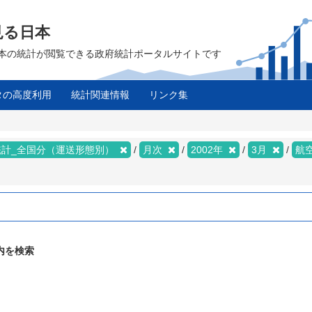
見る日本
は、日本の統計が閲覧できる政府統計ポータルサイトです
タの高度利用
統計関連情報
リンク集
統計_全国分（運送形態別）
月次
2002年
3月
航
内を検索