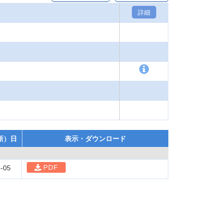
詳細
新）日
表示・ダウンロード
PDF
-05