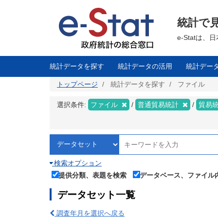
メ
イ
ン
統計で
コ
ン
テ
e-Stat
ン
ツ
に
移
統計データを探す
統計データの活用
統計デー
動
トップページ
統計データを探す
ファイル
選択条件:
ファイル
普通貿易統計
貿易
検索オプション
提供分類、表題を検索
データベース、ファイル
データセット一覧
調査年月を選択へ戻る