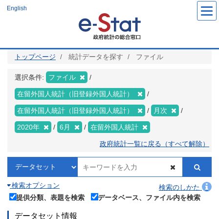
メ
English
イ
ン
コ
ン
テ
ン
ツ
トップページ
統計データを探す
ファイル
に
移
動
選択条件:
ファイル
在留外国人統計（旧登録外国人統計）
在留外国人統計（旧登録外国人統計）
月次
2020年
6月
在留外国人統計
政府統計一覧に戻る（すべて解除）
検索オプション
検索のしかた
提供分類、表題を検索
データベース、ファイル内を検索
データセット情報