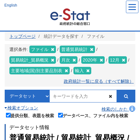
メ
English
イ
ン
コ
ン
テ
ン
ツ
トップページ
統計データを探す
ファイル
に
移
動
選択条件:
ファイル
普通貿易統計
貿易統計_貿易概況
月次
2020年
12月
主要地域(国)別主要品別表
輸入
政府統計一覧に戻る（すべて解除）
検索オプション
検索のしかた
提供分類、表題を検索
データベース、ファイル内を検索
データセット情報
普通貿易統計 / 貿易統計_貿易概況 /