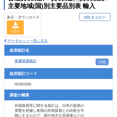
主要地域(国)別主要品別表 輸入
表示・ダウンロード
URLをコピー
CSV
データセット一覧に戻る
政府統計名
普通貿易統計
詳細
政府統計コード
00350300
調査の概要
外国貿易等に関する統計は、日本の貿易の
実態を把握し各国の外国貿易との比較を可
能にするもので、国や地方公共団体などの